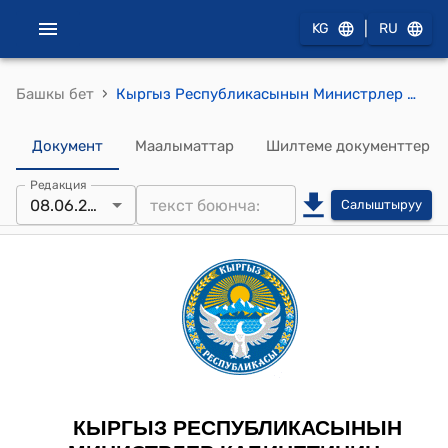
|
KG
RU
›
Башкы бет
Кыргыз Республикасынын Министрлер Кабинетинин 2022-жылдын 1-августундагы № 434 "Мамлекеттик кызматчылардын категориясына кирбеген жана мамлекеттик мекемелерде, анын ичинде Кыргыз Республикасынын аткаруу бийлигинин мамлекеттик органдарынын ведомстволук мекемелеринде иштеген кызматкерлерге эмгек акы төлөө шарттары жөнүндө" токтому
Документ
Маалыматтар
Шилтеме документтер
Редакция
08.06.2026
Салыштыруу