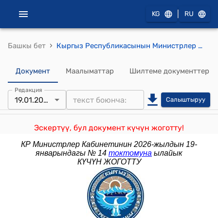
|
KG
RU
›
Башкы бет
Кыргыз Республикасынын Министрлер Кабинетинин 2022-жылдын 29-июлундагы № 406 "Республикалык бюджеттен берилүүчү бюджеттик кредиттер менен иштөө жөнүндө жобону бекитүү тууралуу" токтому
Документ
Маалыматтар
Шилтеме документтер
Редакция
19.01.2026
Салыштыруу
Эскертүү, бул документ күчүн жоготту!