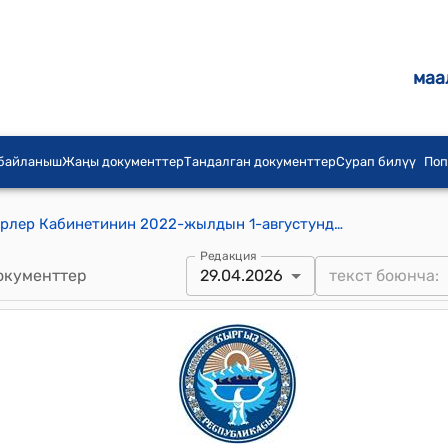
маа
 байланыш
Жаңы документтер
Тандалган документтер
Сурап билүү
Поп
Кыргыз Республикасынын Министрлер Кабинетинин 2022-жылдын 1-августундагы № 435 "Кыргызжылуулукэнерго" мамлекеттик ишканасынын республикалык адистештирилген комбинатынын кызматкерлерине эмгек акы төлөө шарттары жөнүндө" токтому
Редакция
окументтер
29.04.2026