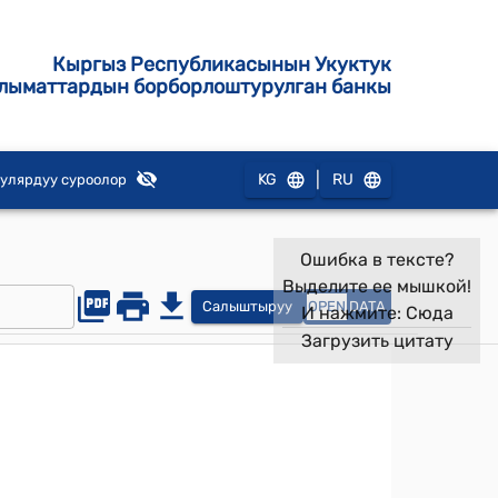
Кыргыз Республикасынын Укуктук
лыматтардын борборлоштурулган банкы
|
KG
RU
улярдуу суроолор
Ошибка в тексте?
Выделите ее мышкой!
Салыштыруу
OPEN
DATA
И нажмите:
Сюда
Загрузить цитату