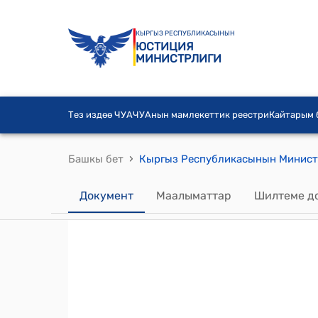
КЫРГЫЗ РЕСПУБЛИКАСЫНЫН
ЮСТИЦИЯ
МИНИСТРЛИГИ
Тез издөө ЧУА
ЧУАнын мамлекеттик реестри
Кайтарым
›
Башкы бет
Документ
Маалыматтар
Шилтеме д