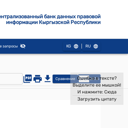
ентрализованный банк данных правовой
информации Кыргызской Республики
|
KG
RU
е запросы
Ошибка в тексте?
Сравнение
OPEN
DATA
Выделите ее мышкой!
И нажмите:
Сюда
Загрузить цитату