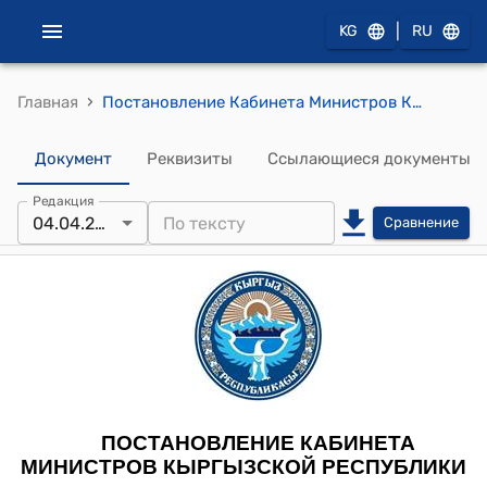
|
KG
RU
›
Главная
Постановление Кабинета Министров Кыргызской Республики от 9 сентября 2022 года № 507 "О внесении изменений в постановление Кабинета Министров Кыргызской Республики "О вопросах, регламентирующих порядок предоставления государственного имущества в аренду, хозяйственное ведение, оперативное управление, безвозмездное временное пользование" от 24 сентября 2021 года № 183 и передаче в безвозмездное временное пользование открытому акционерному обществу "Кыргызиндустрия" объектов государственного предприятия "Бишкекский штамповочный завод"
Документ
Реквизиты
Ссылающиеся документы
Редакция
04.04.2023
Сравнение