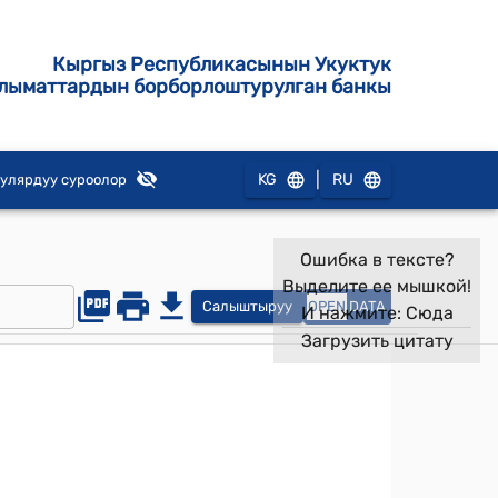
Кыргыз Республикасынын Укуктук
лыматтардын борборлоштурулган банкы
|
KG
RU
улярдуу суроолор
Ошибка в тексте?
Выделите ее мышкой!
Салыштыруу
OPEN
DATA
И нажмите:
Сюда
Загрузить цитату