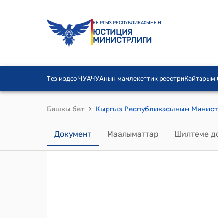
КЫРГЫЗ РЕСПУБЛИКАСЫНЫН
ЮСТИЦИЯ
МИНИСТРЛИГИ
Тез издөө ЧУА
ЧУАнын мамлекеттик реестри
Кайтарым
›
Башкы бет
Документ
Маалыматтар
Шилтеме д