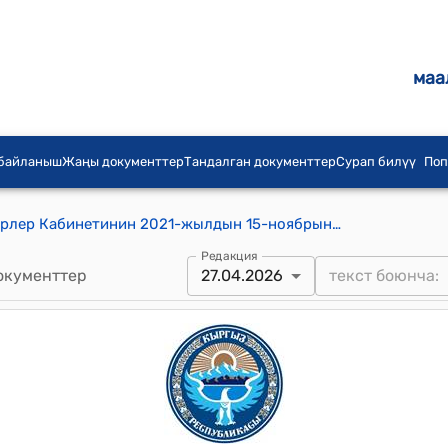
маа
 байланыш
Жаңы документтер
Тандалган документтер
Сурап билүү
Поп
Кыргыз Республикасынын Министрлер Кабинетинин 2021-жылдын 15-ноябрындагы N 251 "Кыргыз Республикасынын Маданият, маалымат, спорт жана жаштар саясаты министрлигинин маселелери жөнүндө" токтому
Редакция
окументтер
27.04.2026