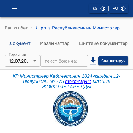
|
KG
RU
›
Башкы бет
Кыргыз Республикасынын Министрлер Кабинетинин 2022-жылдын 27-сентябрындагы № 524 "Кыргыз Республикасынын Экономика жана коммерция министрлигине караштуу Мамлекеттик мүлктү башкаруу боюнча фонддун алдындагы "Талас" соода-базар комплекси мамлекеттик ишканасын жана жер участогун Талас шаарынын мэриясынын муниципалдык менчигине өткөрүп берүү жөнүндө" токтому
Документ
Маалыматтар
Шилтеме документтер
Редакция
12.07.2024
Салыштыруу