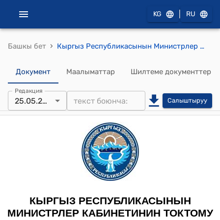
|
KG
RU
›
Башкы бет
Кыргыз Республикасынын Министрлер Кабинетинин 2022-жылдын 28-ноябрындагы № 661 "Электр станциялар" жана "Кыргызстан улуттук электр тармагы" ачык акционердик коомдорун финансылык жактан чыңдоо жөнүндө" токтому
Документ
Маалыматтар
Шилтеме документтер
Редакция
25.05.2026
Салыштыруу