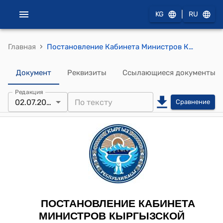
|
KG
RU
›
Главная
Постановление Кабинета Министров Кыргызской Республики от 21 ноября 2022 года № 654 "О внесении изменений в некоторые решения Правительства Кыргызской Республики по приданию особого статуса государственным высшим учебным заведениям"
Документ
Реквизиты
Ссылающиеся документы
Редакция
02.07.2025
Сравнение