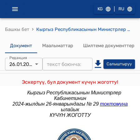
|
KG
RU
›
Башкы бет
Кыргыз Республикасынын Министрлер Кабинетинин 2022-жылдын 4-ноябрындагы № 616 "Казыналык милдеттенмелерди чыгаруу жолу менен мамлекеттик органдардын кредитордук карыздарын төлөө жана курулуш объекттерин каржылоо боюнча чаралар жөнүндө" токтому
Документ
Маалыматтар
Шилтеме документтер
Редакция
26.01.2024
Салыштыруу
Эскертүү, бул документ күчүн жоготту!