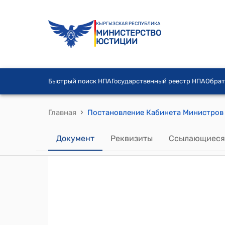
КЫРГЫЗСКАЯ РЕСПУБЛИКА
МИНИСТЕРСТВО
ЮСТИЦИИ
Быстрый поиск НПА
Государственный реестр НПА
Обрат
›
Главная
Документ
Реквизиты
Ссылающиеся