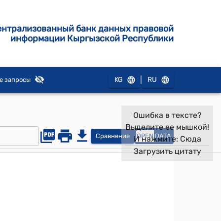
ентрализованный банк данных правовой
информации Кыргызской Республики
|
KG
RU
е запросы
Ошибка в тексте?
Выделите ее мышкой!
Сравнение
OPEN
DATA
И нажмите:
Сюда
Загрузить цитату