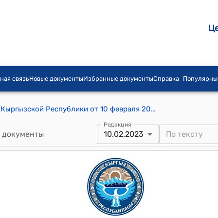
Ц
ная связь
Новые документы
Избранные документы
Справка
Популярны
Постановление Кабинета Министров Кыргызской Республики от 10 февраля 2023 года № 70 "О переводе (трансформации) земель, расположенных на территории Ак-Кудукского айылного аймака Ысык-Атинского района Чуйской области Кыргызской Республики, из категории "Земли лесного фонда" в категорию "Земли населенных пунктов"
Редакция
 документы
10.02.2023