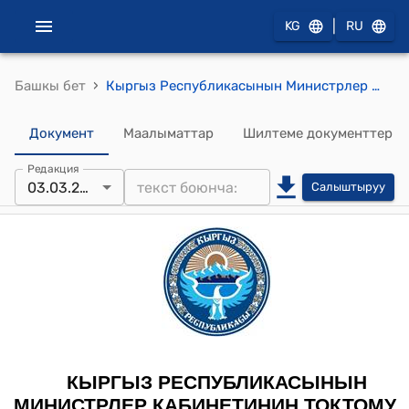
|
KG
RU
›
Башкы бет
Кыргыз Республикасынын Министрлер Кабинетинин 2023-жылдын 3-мартындагы № 118 "Евразия экономикалык бирлигинин техникалык регламентинин долбоорун/Бажы бирлигинин/Евразия экономикалык бирлигинин техникалык регламентине өзгөртүүлөрдүн долбоорун мамлекеттик ички макулдашуунун тартиби жөнүндө жобону бекитүү тууралуу" токтому
Документ
Маалыматтар
Шилтеме документтер
Редакция
03.03.2023
Салыштыруу