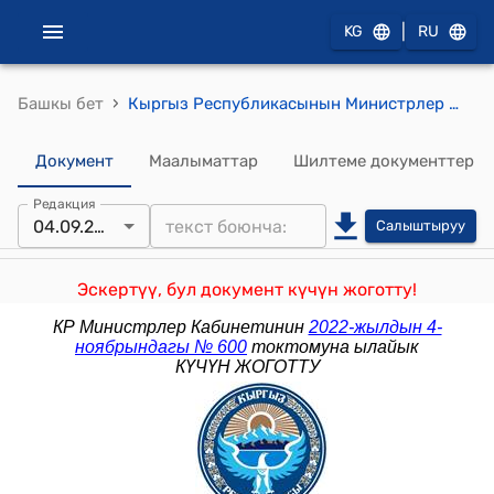
|
KG
RU
›
Башкы бет
Кыргыз Республикасынын Министрлер Кабинетинин 2023-жылдын 3-мартыдагы № 111 "Кыргыз Республикасынын Министрлер Кабинетинин 2022-жылдын 4-ноябрындагы № 600 "Кыргыз Республикасынан айыл чарба товарларынын айрым түрлөрүн ташып чыгууга (экспорттоого) убактылуу тыюу салууну киргизүү жөнүндө" токтомуна өзгөртүү киргизүү тууралуу" токтому
Документ
Маалыматтар
Шилтеме документтер
Редакция
04.09.2023
Салыштыруу
Эскертүү, бул документ күчүн жоготту!