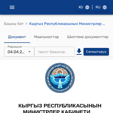
|
KG
RU
›
Башкы бет
Кыргыз Республикасынын Министрлер Кабинетинин 2023-жылдын 3-мартындагы № 125 "Товарлардын айрым түрлөрүн санариптик идентификациялоо каражаттары менен маркалоо боюнча пилоттук (эксперименттик) долбоорду узартуу жөнүндө" токтому
Документ
Маалыматтар
Шилтеме документтер
Редакция
04.04.2025
Салыштыруу