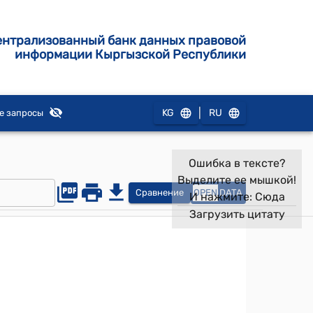
ентрализованный банк данных правовой
информации Кыргызской Республики
|
KG
RU
е запросы
Ошибка в тексте?
Выделите ее мышкой!
Сравнение
OPEN
DATA
И нажмите:
Сюда
Загрузить цитату