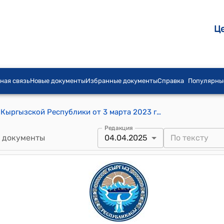
Ц
ная связь
Новые документы
Избранные документы
Справка
Популярны
Постановление Кабинета Министров Кыргызской Республики от 3 марта 2023 года № 125 "О продлении пилотного (экспериментального) проекта по маркировке отдельных видов товаров средствами цифровой идентификации"
Редакция
 документы
04.04.2025