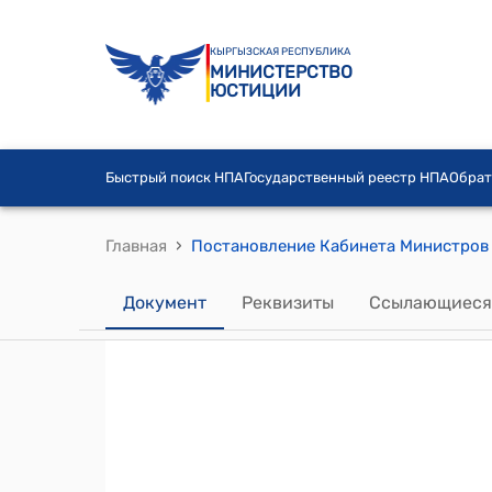
КЫРГЫЗСКАЯ РЕСПУБЛИКА
МИНИСТЕРСТВО
ЮСТИЦИИ
Быстрый поиск НПА
Государственный реестр НПА
Обрат
›
Главная
Документ
Реквизиты
Ссылающиеся