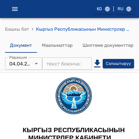
|
KG
RU
›
Башкы бет
Кыргыз Республикасынын Министрлер Кабинетинин 2023-жылдын 3-мартындагы № 125 "Товарлардын айрым түрлөрүн санариптик идентификациялоо каражаттары менен маркалоо боюнча пилоттук (эксперименттик) долбоорду узартуу жөнүндө" токтому
Документ
Маалыматтар
Шилтеме документтер
Редакция
04.04.2025
Салыштыруу