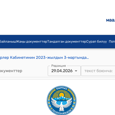
маа
 байланыш
Жаңы документтер
Тандалган документтер
Сурап билүү
Поп
Кыргыз Республикасынын Министрлер Кабинетинин 2023-жылдын 3-мартындагы № 115 "Кыргыз Республикасынын Министрлер Кабинетинин айрым ченем жаратуу ыйгарым укуктарын мамлекеттик органдарга жана жергиликтүү өз алдынча башкаруунун аткаруу органдарына өткөрүп берүү жөнүндө" токтому
Редакция
окументтер
29.04.2026