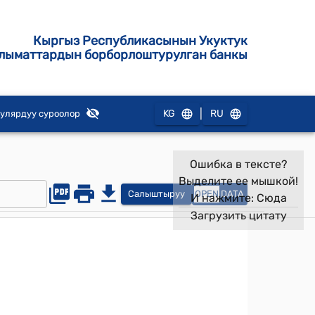
Кыргыз Республикасынын Укуктук
лыматтардын борборлоштурулган банкы
|
KG
RU
улярдуу суроолор
Ошибка в тексте?
Выделите ее мышкой!
Салыштыруу
OPEN
DATA
И нажмите:
Сюда
Загрузить цитату