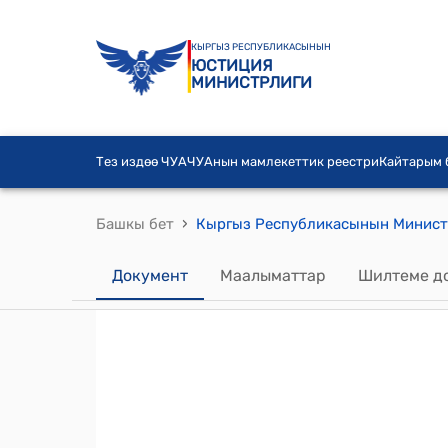
КЫРГЫЗ РЕСПУБЛИКАСЫНЫН
ЮСТИЦИЯ
МИНИСТРЛИГИ
Тез издөө ЧУА
ЧУАнын мамлекеттик реестри
Кайтарым
›
Башкы бет
Документ
Маалыматтар
Шилтеме д