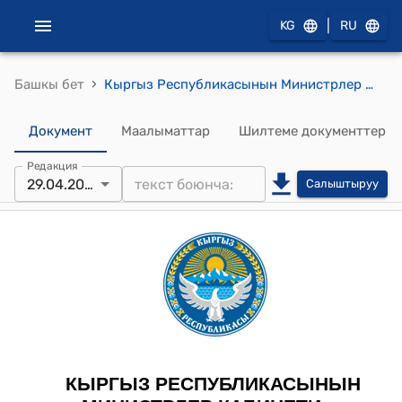
|
KG
RU
›
Башкы бет
Кыргыз Республикасынын Министрлер Кабинетинин 2023-жылдын 3-мартындагы № 115 "Кыргыз Республикасынын Министрлер Кабинетинин айрым ченем жаратуу ыйгарым укуктарын мамлекеттик органдарга жана жергиликтүү өз алдынча башкаруунун аткаруу органдарына өткөрүп берүү жөнүндө" токтому
Документ
Маалыматтар
Шилтеме документтер
Редакция
29.04.2026
Салыштыруу