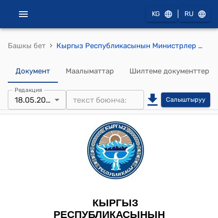
|
KG
RU
›
Башкы бет
Кыргыз Республикасынын Министрлер Кабинетинин 2023-жылдын 6-апрелиндеги № 189 "Кыргыз Республикасынын Министрлер Кабинетинин айрым токтомдоруна өзгөртүүлөрдү киргизүү жөнүндө" токтому
Документ
Маалыматтар
Шилтеме документтер
Редакция
18.05.2026
Салыштыруу