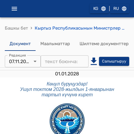
|
KG
RU
›
Башкы бет
Кыргыз Республикасынын Министрлер Кабинетинин 2023-жылдын 13-январындагы № 16 "Мамлекеттик башкаруу секторунун уюмдарынын финансылык отчеттуулугунун стандарттарын бекитүү жөнүндө" токтому
Документ
Маалыматтар
Шилтеме документтер
Редакция
07.11.2025
Салыштыруу
01.01.2028