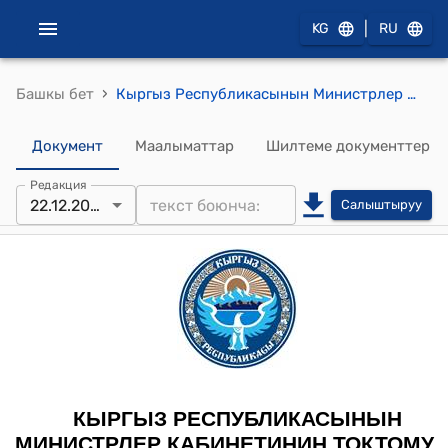
|
KG
RU
›
Башкы бет
Кыргыз Республикасынын Министрлер Кабинетинин 2023-жылдын 16-майы № 264 "Өлкөнүн азык-түлүк коопсуздугун камсыз кылуу жана рыноктук бааларды турукташтыруу максатында колдонулуучу нөл (0) пайыз ставкасы боюнча кошумча нарк салыгы салынуучу товарлар жөнүндө" токтому
Документ
Маалыматтар
Шилтеме документтер
Редакция
22.12.2025
Салыштыруу