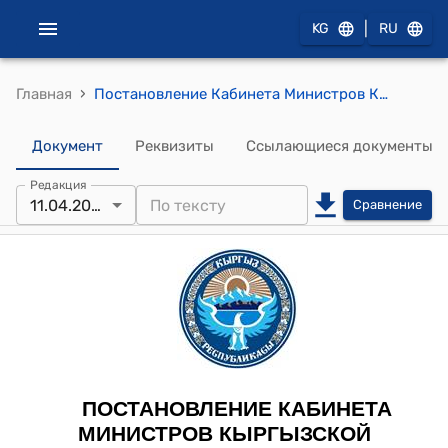
|
KG
RU
›
Главная
Постановление Кабинета Министров Кыргызской Республики от 17 апреля 2023 года № 201 "О мерах по проектированию, строительству, реконструкции, реабилитации, капитальному ремонту внутриаэропортовых дорог, элементов аэродрома (искусственной взлетно-посадочной полосы, рулежной дорожки и перрона) аэропортов Кыргызской Республики"
Документ
Реквизиты
Ссылающиеся документы
Редакция
11.04.2024
Сравнение