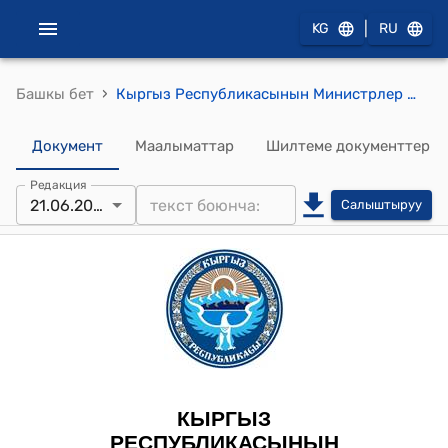
|
KG
RU
›
Башкы бет
Кыргыз Республикасынын Министрлер Кабинетинин 2022-жылдын 29-июлундагы № 416 "Кыргыз Республикасынын жогорку жана орто кесиптик билим берүү мекемелерин кайра уюштуруунун айрым маселелери жөнүндө" Токтому
Документ
Маалыматтар
Шилтеме документтер
Редакция
21.06.2025
Салыштыруу