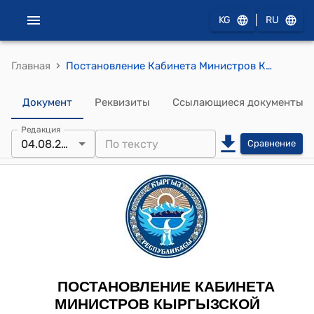
|
KG
RU
›
Главная
Постановление Кабинета Министров Кыргызской Республики от 4 августа 2023 года № 382 "О кыргызской части совместных межправительственных комиссий по сотрудничеству Кыргызской Республики с иностранными государствами в торгово-экономической, научно-технической и культурно-гуманитарной сфера"
Документ
Реквизиты
Ссылающиеся документы
Редакция
04.08.2023
Сравнение