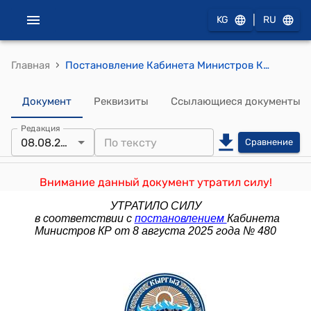
|
KG
RU
›
Главная
Постановление Кабинета Министров Кыргызской Республики от 23 августа 2023 года № 423 "О внесении изменения в постановление Правительства Кыргызской Республики "Об утверждении Положения о порядке проведения конкурса на предоставление юридическим лицам права ведения охотхозяйственной деятельности на определенных охотничьих угодьях Кыргызской Республики" от 11 августа 2016 года № 440"
Документ
Реквизиты
Ссылающиеся документы
Редакция
08.08.2025
Сравнение
Внимание данный документ утратил силу!