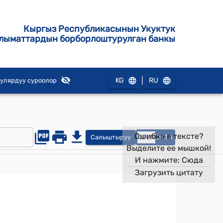
Кыргыз Республикасынын Укуктук
лыматтардын борборлоштурулган банкы
|
KG
RU
улярдуу суроолор
Ошибка в тексте?
Салыштыруу
OPEN
DATA
Выделите ее мышкой!
И нажмите:
Сюда
Загрузить цитату