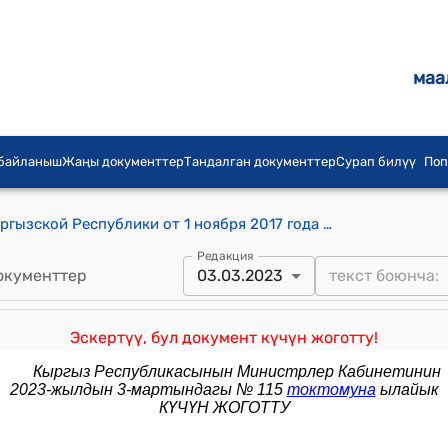
маа
 байланыш
Жаңы документтер
Тандалган документтер
Сурап билүү
Поп
Постановление Правительства Кыргызской Республики от 1 ноября 2017 года № 722 "О внесении изменений в постановление Правительства Кыргызской Республики "О делегировании отдельных нормотворческих полномочий Правительства Кыргызской Республики ряду государственных органов исполнительной власти" от 15 сентября 2014 года № 530"
Редакция
окументтер
03.03.2023
Эскертүү, бул документ күчүн жоготту!