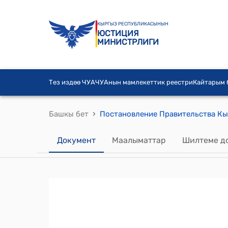
КЫРГЫЗ РЕСПУБЛИКАСЫНЫН
ЮСТИЦИЯ
МИНИСТРЛИГИ
Тез издөө ЧУА
ЧУАнын мамлекеттик реестри
Кайтарым
›
Башкы бет
Документ
Маалыматтар
Шилтеме д