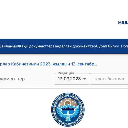
маа
 байланыш
Жаңы документтер
Тандалган документтер
Сурап билүү
Поп
Кыргыз Республикасынын Министрлер Кабинетинин 2023-жылдын 13-сентябрындагы № 460 "Кыргыз Республикасынын Өкмөтүнүн 2013-жылдын 13-августундагы № 458 "Мамлекеттик токой фондуна кирген жана кирбеген токой участоктору, ошондой эле токой фондунун участоктору токой чарбасын жүргүзүүгө байланышпаган максаттарга пайдаланылган учурларда токой чарба өндүрүшүнүн зыяндарынын жана жоготууларынын ордун толтурууда токой жерлеринин нарктык баасын (ченемдик баасын) аныктоо тартибин бекитүү жөнүндө" токтомуна өзгөртүүлөрдү киргизүү тууралуу" токтому
Редакция
окументтер
13.09.2023