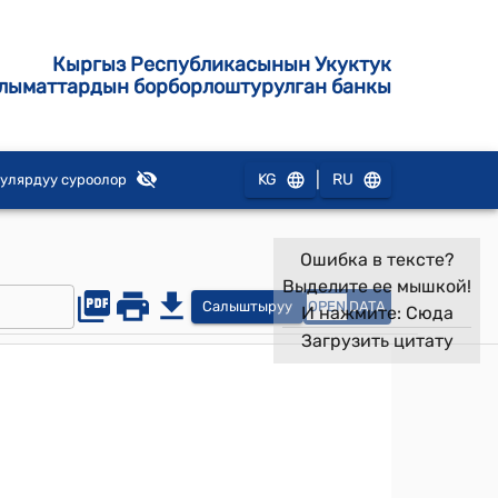
Кыргыз Республикасынын Укуктук
лыматтардын борборлоштурулган банкы
|
KG
RU
улярдуу суроолор
Ошибка в тексте?
Выделите ее мышкой!
Салыштыруу
OPEN
DATA
И нажмите:
Сюда
Загрузить цитату