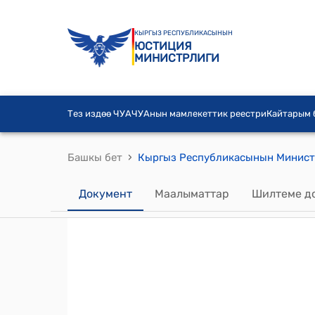
КЫРГЫЗ РЕСПУБЛИКАСЫНЫН
ЮСТИЦИЯ
МИНИСТРЛИГИ
Тез издөө ЧУА
ЧУАнын мамлекеттик реестри
Кайтарым
›
Башкы бет
Документ
Маалыматтар
Шилтеме д