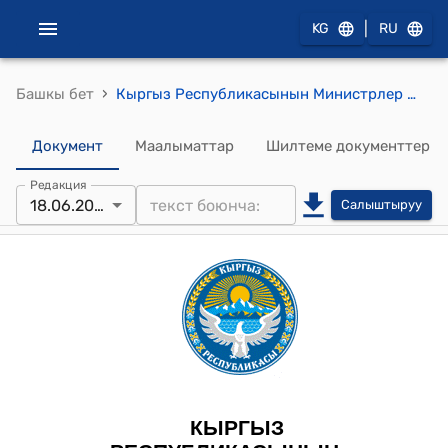
|
KG
RU
›
Башкы бет
Кыргыз Республикасынын Министрлер Кабинетинин 2023-жылдын 25-октябрындагы № 573 "Кыргыз Республикасынын Өкмөтүнүн жана Кыргыз Республикасынын Министрлер Кабинетинин уруксат берүүчү документтерин берүү маселелери боюнча айрым токтомдоруна өзгөртүүлөрдү киргизүү жөнүндө" токтому
Документ
Маалыматтар
Шилтеме документтер
Редакция
18.06.2025
Салыштыруу