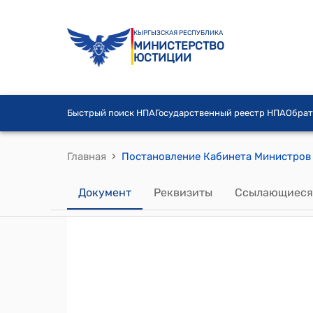
КЫРГЫЗСКАЯ РЕСПУБЛИКА
МИНИСТЕРСТВО
ЮСТИЦИИ
Быстрый поиск НПА
Государственный реестр НПА
Обрат
›
Главная
Документ
Реквизиты
Ссылающиеся