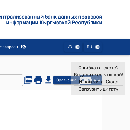
ентрализованный банк данных правовой
информации Кыргызской Республики
|
KG
RU
е запросы
Ошибка в тексте?
Выделите ее мышкой!
Сравнение
OPEN
DATA
И нажмите:
Сюда
Загрузить цитату