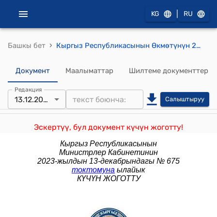
|
KG
RU
›
Башкы бет
Кыргыз Республикасынын Өкмөтүнүн 2018-жылдын 5-январындагы № 5 "Кыргыз Республикасынын өзгөчө статусу бар айрым чек ара аймактарынын коопсуздугун камсыздоо жана социалдык-экономикалык жактан өнүктүрүү боюнча мамлекеттик программанын экинчи этабын ишке ашыруу боюнча чаралар жөнүндө" токтому
Документ
Маалыматтар
Шилтеме документтер
Редакция
13.12.2023
Салыштыруу
Эскертүү, бул документ күчүн жоготту!