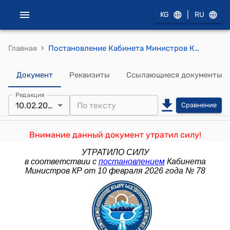
|
KG
RU
›
Главная
Постановление Кабинета Министров Кыргызской Республики от 5 октября 2023 года № 524 "Об утверждении Порядка вынесения предостережения уполномоченными государственными органами в сфере противодействия экстремистской деятельности в отношении физических и юридических лиц, иных организаций, указывающего на недопустимость распространения экстремистских материалов и осуществления экстремистской деятельности"
Документ
Реквизиты
Ссылающиеся документы
Редакция
10.02.2026
Сравнение
Внимание данный документ утратил силу!