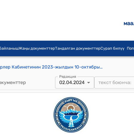
маа
 байланыш
Жаңы документтер
Тандалган документтер
Сурап билүү
Поп
Кыргыз Республикасынын Министрлер Кабинетинин 2023-жылдын 10-октябрындагы № 536 "Муниципалдык менчикке объекттерди өткөрүп берүү жөнүндө" токтому
Редакция
окументтер
02.04.2024