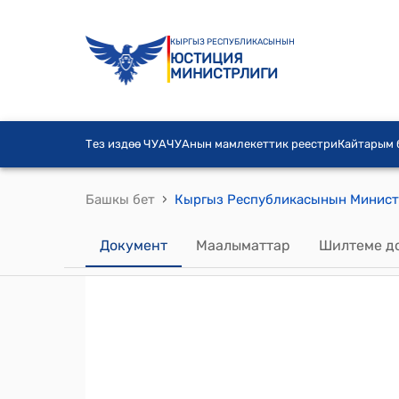
КЫРГЫЗ РЕСПУБЛИКАСЫНЫН
ЮСТИЦИЯ
МИНИСТРЛИГИ
Тез издөө ЧУА
ЧУАнын мамлекеттик реестри
Кайтарым
›
Башкы бет
Документ
Маалыматтар
Шилтеме д