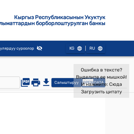
Кыргыз Республикасынын Укуктук
лыматтардын борборлоштурулган банкы
|
KG
RU
улярдуу суроолор
Ошибка в тексте?
Выделите ее мышкой!
Салыштыруу
OPEN
DATA
И нажмите:
Сюда
Загрузить цитату