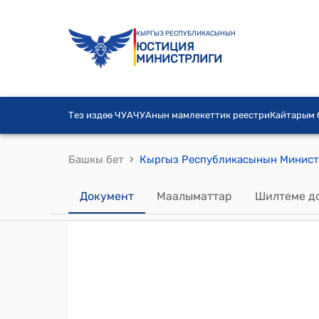
КЫРГЫЗ РЕСПУБЛИКАСЫНЫН
ЮСТИЦИЯ
МИНИСТРЛИГИ
Тез издөө ЧУА
ЧУАнын мамлекеттик реестри
Кайтарым
›
Башкы бет
Документ
Маалыматтар
Шилтеме д