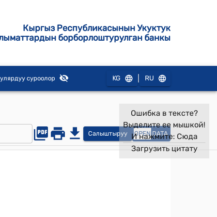
Кыргыз Республикасынын Укуктук
лыматтардын борборлоштурулган банкы
|
KG
RU
улярдуу суроолор
Ошибка в тексте?
Выделите ее мышкой!
Салыштыруу
OPEN
DATA
И нажмите:
Сюда
Загрузить цитату