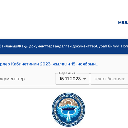
маа
 байланыш
Жаңы документтер
Тандалган документтер
Сурап билүү
Поп
Кыргыз Республикасынын Министрлер Кабинетинин 2023-жылдын 15-ноябрындагы № 597 "Кыргыз Республикасында жарандарды милдеттүү медициналык камсыздандыруу эрежелерин бекитүү жөнүндө" токтому
Редакция
окументтер
15.11.2023