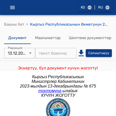
|
KG
RU
›
Башкы бет
Кыргыз Республикасынын Өкмөтүнүн 2018-жылдын 19-февралындагы № 100 "Кыргыз Республикасынын Өкмөтүнүн 2012-жылдын 20-февралындагы № 137 "Кыргыз Республикасынын Социалдык фондунун маселелери жөнүндө" токтомуна өзгөртүүлөрдү киргизүү тууралуу" токтому
Документ
Маалыматтар
Шилтеме документтер
Редакция
13.12.2023
Салыштыруу
Эскертүү, бул документ күчүн жоготту!