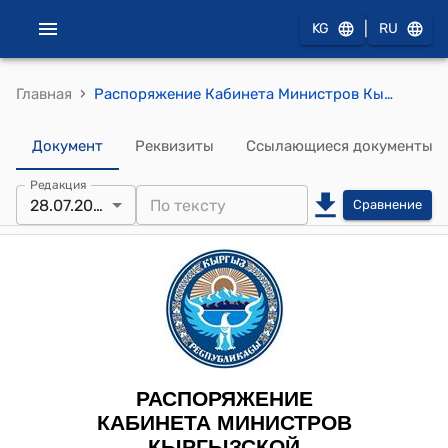
|
KG
RU
›
Главная
Распоряжение Кабинета Министров Кыргызской Республики от 28 июля 2022 года N 401-р (Об утверждении состава кыргызской части Попечительского совета Кыргызско-Турецкого университета "Манас")
Документ
Реквизиты
Ссылающиеся документы
Редакция
28.07.2022
Сравнение