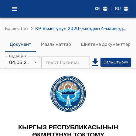
|
KG
RU
›
Башкы бет
КР Өкмөтүнүн 2020-жылдын 4-майындагы № 235 "Кыргыз Республикасынын Өкмөтүнүн 2019-жылдын 18-сентябрындагы № 484 "Салыктык эмес кирешелер жөнүндө Кыргыз Республикасынын кодексине өзгөртүүлөрдү киргизүү тууралуу" Кыргыз Республикасынын Мыйзамынын долбоору жөнүндө" токтомун күчүн жоготту деп таануу жөнүндө" токтому
Документ
Маалыматтар
Шилтеме документтер
Редакция
04.05.2020
Салыштыруу