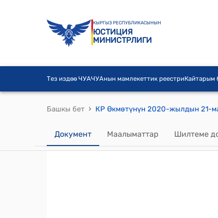
КЫРГЫЗ РЕСПУБЛИКАСЫНЫН
ЮСТИЦИЯ
МИНИСТРЛИГИ
Тез издөө ЧУА
ЧУАнын мамлекеттик реестри
Кайтарым
›
Башкы бет
Документ
Маалыматтар
Шилтеме д