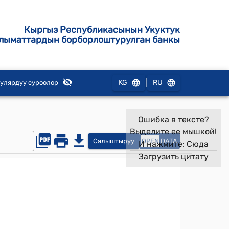
Кыргыз Республикасынын Укуктук
лыматтардын борборлоштурулган банкы
|
KG
RU
улярдуу суроолор
Ошибка в тексте?
Выделите ее мышкой!
Салыштыруу
OPEN
DATA
И нажмите:
Сюда
Загрузить цитату