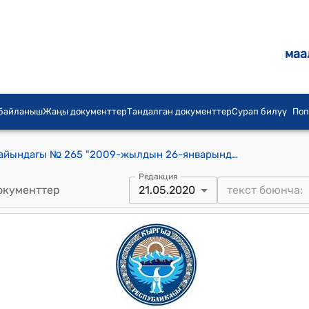
маа
 байланыш
Жаңы документтер
Тандалган документтер
Сурап билүү
Поп
КР Өкмөтүнүн 2020-жылдын 21-майындагы № 265 "2009-жылдын 26-январында Бонн шаарында Энергиянын кайра жаралуучу булактары боюнча эл аралык агенттиктин Уюштуруучу конференциясында кабыл алынган Энергиянын кайра жаралуучу булактары боюнча эл аралык агенттиктин (IRENA) уставын ратификациялоо тууралуу" Кыргыз Республикасынын Мыйзамынын долбоору жөнүндө" токтому
Редакция
окументтер
21.05.2020