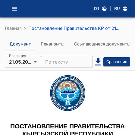
|
KG
RU
›
Главная
Постановление Правительства КР от 21 мая 2020 года № 265 "О проекте Закона Кыргызской Республики "О ратификации Устава Международного Агентства по возобновляемым источникам энергии (IRENA), принятого на Учредительной конференции Международного агентства по возобновляемым источникам энергии 26 января 2009 года в городе Бонн"
Документ
Реквизиты
Ссылающиеся документы
Редакция
21.05.2020
Сравнение