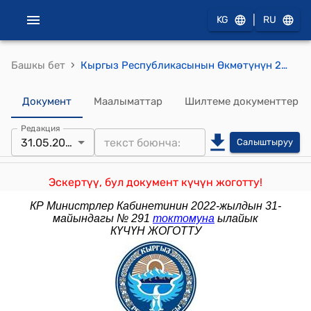
|
KG
RU
›
Башкы бет
Кыргыз Республикасынын Өкмөтүнүн 2020-жылдын 19-мартындагы № 172 "Кыргыз Республикасынын Өкмөтүнүн 2018-жылдын 31-октябрындагы № 512 "Сугат айдоо жерлерин жарактуу жерлердин башка категорияларына жана түрлөрүнө которууга (трансформациялоого) мораторий киргизүү жөнүндө" Кыргыз Республикасынын Мыйзамы күчүнө киргенге чейин жеке турак үйлөр курулуп калган же жергиликтүү өз алдынча башкаруунун ыйгарым укуктуу органдарынын же алардын укук мурастоочусу болгон жергиликтүү өз алдынча башкаруунун тийиштүү органдарынын чечимдери бар болгон сугат айдоо жерлеринин жер участокторун которуунун (трансформациялоонун) убактылуу тартибин бекитүү тууралуу" токтомуна өзгөртүүлөрдү киргизүү жөнүндө" токтому
Документ
Маалыматтар
Шилтеме документтер
Редакция
31.05.2022
Салыштыруу
Эскертүү, бул документ күчүн жоготту!