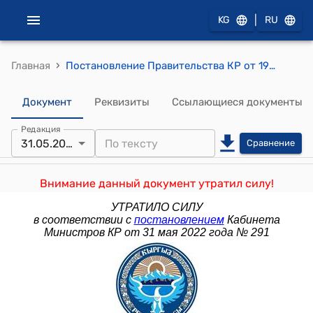
|
KG
RU
›
Главная
Постановление Правительства КР от 19 марта 2020 года № 172 "О внесении изменений в постановление Правительства Кыргызской Республики "Об утверждении Временного порядка перевода (трансформации) земельных участков орошаемой пашни, застроенных индивидуальными жилыми домами или на которые имеются соответствующие решения уполномоченных органов местного самоуправления либо органов, правопреемниками которых являются соответствующие органы местного самоуправления, до вступления в силу Закона Кыргызской Республики "О введении моратория на перевод (трансформацию) орошаемых земель пашни в другие категории земель и виды угодий" от 31 октября 2018 года № 512"
Документ
Реквизиты
Ссылающиеся документы
Редакция
31.05.2022
Сравнение
Внимание данный документ утратил силу!