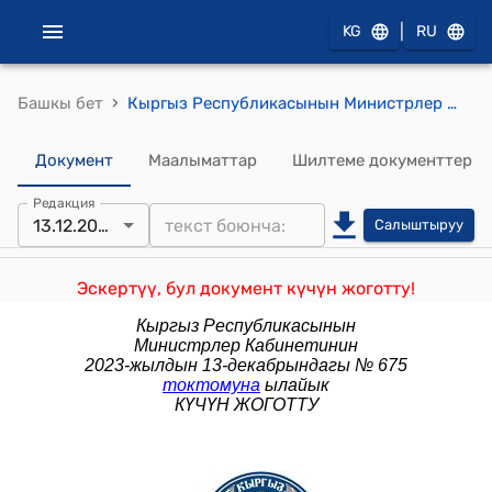
|
KG
RU
›
Башкы бет
Кыргыз Республикасынын Министрлер Кабинетинин жана Кыргыз Республикасынын Улуттук Банкынын 2022-жылдын 26-апрелиндеги № 229/8-1 "Кыргыз Республикасынын Министрлер Кабинети менен Кыргыз Республикасынын Улуттук банкынын 2022-жылга экономикалык саясаттын негизги багыттары жөнүндө биргелешкен билдирүүсү тууралуу" токтому
Документ
Маалыматтар
Шилтеме документтер
Редакция
13.12.2023
Салыштыруу
Эскертүү, бул документ күчүн жоготту!