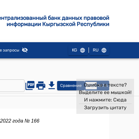
ентрализованный банк данных правовой
информации Кыргызской Республики
|
KG
RU
е запросы
Ошибка в тексте?
Сравнение
OPEN
DATA
Выделите ее мышкой!
И нажмите:
Сюда
Загрузить цитату