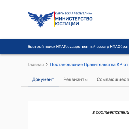
КЫРГЫЗСКАЯ РЕСПУБЛИКА
МИНИСТЕРСТВО
ЮСТИЦИИ
Быстрый поиск НПА
Государственный реестр НПА
Обрат
›
Главная
Документ
Реквизиты
Ссылающиеся