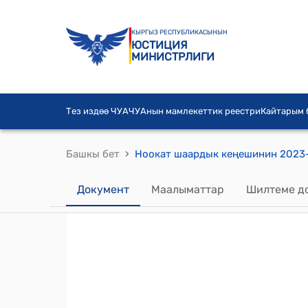
КЫРГЫЗ РЕСПУБЛИКАСЫНЫН
ЮСТИЦИЯ
МИНИСТРЛИГИ
Тез издөө ЧУА
ЧУАнын мамлекеттик реестри
Кайтарым
›
Башкы бет
Документ
Маалыматтар
Шилтеме д