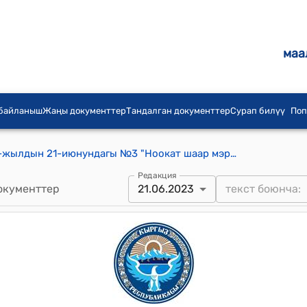
маа
 байланыш
Жаңы документтер
Тандалган документтер
Сурап билүү
Поп
Ноокат шаардык кеңешинин 2023-жылдын 21-июнундагы №3 "Ноокат шаар мэриясынын алдындагы ”Ноокат-Тазалык” муниципалдык ишканасынын жетекчиси Ж.Пратовдун 2022-жылда жүргүзгөн иштери боюнча маалыматы жөнүндө" токтому
Редакция
окументтер
21.06.2023