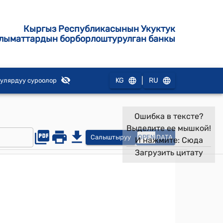
Кыргыз Республикасынын Укуктук
лыматтардын борборлоштурулган банкы
|
KG
RU
улярдуу суроолор
Ошибка в тексте?
Выделите ее мышкой!
Салыштыруу
OPEN
DATA
И нажмите:
Сюда
Загрузить цитату