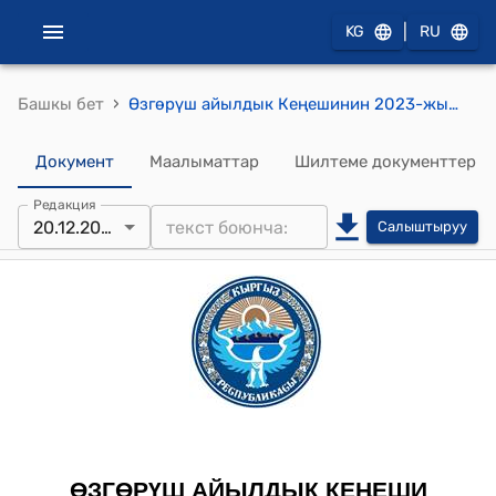
|
KG
RU
›
Башкы бет
Өзгөрүш айылдык Кеңешинин 2023-жылдын 27-сентябрындагы №2 "Өзгөрүш айылдык Кеңешинин 2023-жылдын 27-сентябрында болуп өткөн VIII-чакырылышынын 1-кезексиз сессиясында Кыргыз Республикасынын Президентинин 2023-жылдын 29-августундагы Элдик Курултайды өткөрүү жөнүндө ПЖ № 215 Жарлыгы жана Бакай-Ата райондук мамлекеттик администрациясынын 2023-жылдын № Б -13//5479 сандуу буйругуна аткаруу" токтому
Документ
Маалыматтар
Шилтеме документтер
Редакция
20.12.2023
Салыштыруу