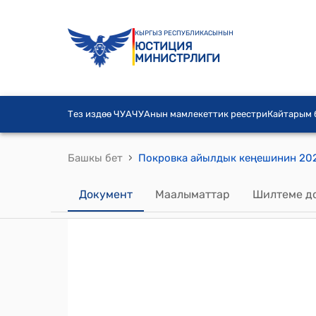
КЫРГЫЗ РЕСПУБЛИКАСЫНЫН
ЮСТИЦИЯ
МИНИСТРЛИГИ
Тез издөө ЧУА
ЧУАнын мамлекеттик реестри
Кайтарым
›
Башкы бет
Документ
Маалыматтар
Шилтеме д