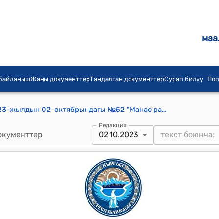
маа
 байланыш
Жаңы документтер
Тандалган документтер
Сурап билүү
Поп
Покровка айылдык кеңешинин 2023-жылдын 02-октябрындагы №52 "Манас районунда административдик-аймактык реформаны ишке ашыруу жөнүндө" токтому
Редакция
окументтер
02.10.2023