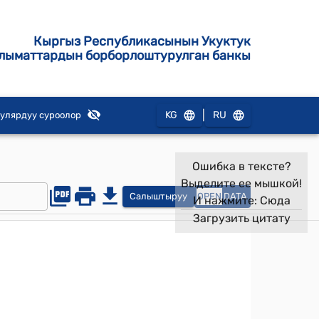
Кыргыз Республикасынын Укуктук
лыматтардын борборлоштурулган банкы
|
KG
RU
улярдуу суроолор
Ошибка в тексте?
Выделите ее мышкой!
Салыштыруу
OPEN
DATA
И нажмите:
Сюда
Загрузить цитату