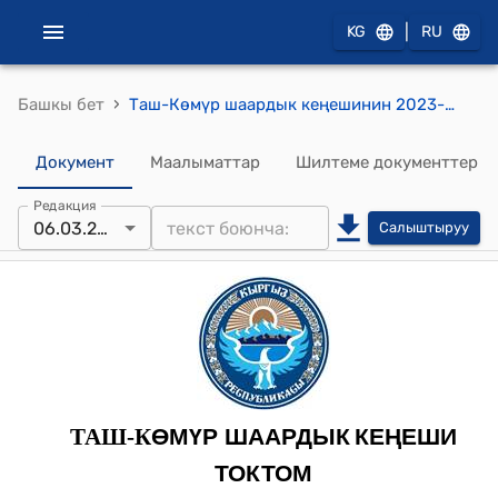
|
KG
RU
›
Башкы бет
Таш-Көмүр шаардык кеңешинин 2023-жылдын 6-мартындагы № 13 "Шаардык мэриянын 21.02.2023-жылдагы “Таш-Көмүр шаардык мэриясынын жана шаардык мэриянын аппараты жөнүндө Жобону бекитүү тууралуу» №01-14/473 кайрылу каты жөнүндө" токтому
Документ
Маалыматтар
Шилтеме документтер
Редакция
06.03.2023
Салыштыруу