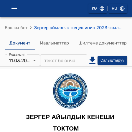
|
KG
RU
›
Башкы бет
Зергер айылдык кеңешинин 2023-жылдын 11-мартындагы № 62 "Зергер айылдык кенешинин регламентин бекитүү жөнүндө" токтому
Документ
Маалыматтар
Шилтеме документтер
Редакция
11.03.2023
Салыштыруу