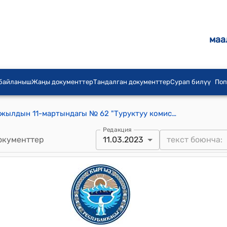
маа
 байланыш
Жаңы документтер
Тандалган документтер
Сурап билүү
Поп
Зергер айылдык кенешинин 2023-жылдын 11-мартындагы № 62 "Туруктуу комиссиялардын сандык сапаттык курамын бекитүү жөнүндө" токтому
Редакция
окументтер
11.03.2023