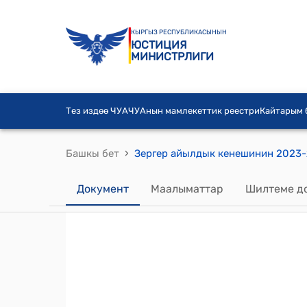
КЫРГЫЗ РЕСПУБЛИКАСЫНЫН
ЮСТИЦИЯ
МИНИСТРЛИГИ
Тез издөө ЧУА
ЧУАнын мамлекеттик реестри
Кайтарым
›
Башкы бет
Документ
Маалыматтар
Шилтеме д