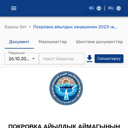
|
KG
RU
›
Башкы бет
Покровка айылдык кеңешинин 2023-жылдын 26-октябрындагы № 62 "С.А.Шукуралиева жөнүндө" токтому
Документ
Маалыматтар
Шилтеме документтер
Редакция
26.10.2023
Салыштыруу