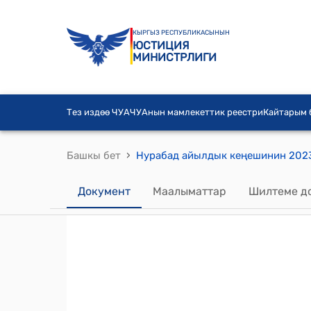
КЫРГЫЗ РЕСПУБЛИКАСЫНЫН
ЮСТИЦИЯ
МИНИСТРЛИГИ
Тез издөө ЧУА
ЧУАнын мамлекеттик реестри
Кайтарым
›
Башкы бет
Документ
Маалыматтар
Шилтеме д