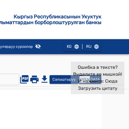
Кыргыз Республикасынын Укуктук
лыматтардын борборлоштурулган банкы
|
KG
RU
улярдуу суроолор
Ошибка в тексте?
Выделите ее мышкой!
Салыштыруу
OPEN
DATA
И нажмите:
Сюда
Загрузить цитату