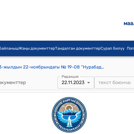
маа
 байланыш
Жаңы документтер
Тандалган документтер
Сурап билүү
Поп
Нурабад айылдык кеңешинин 2023-жылдын 22-ноябрындагы № 19-08 "Нурабад айыл өкмөтүнүн Кайрагач-Арык айылынын Х. Исмаилов көчөсүнүн 1100 метр жолуна асфальт төшөө жөнүндө" токтому
Редакция
окументтер
22.11.2023